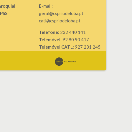
aroquial
E-mail
:
IPSS
geral@cspriodeloba.pt
catl@cspriodeloba.pt
Telefone
: 232 440 141
Telemóvel
: 92 80 90 417
Telemóvel CATL
: 927 231 245